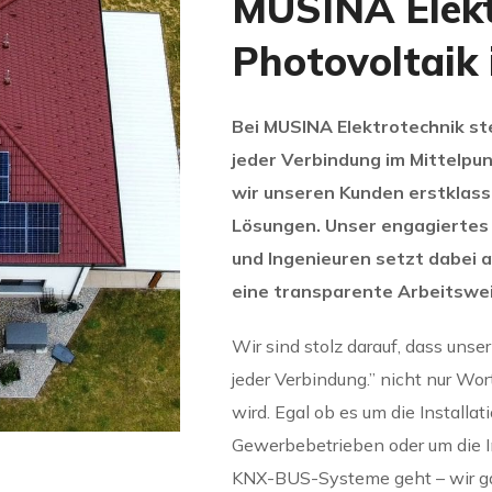
MUSINA Elekt
Photovoltaik 
Bei MUSINA Elektrotechnik ste
jeder Verbindung im Mittelpun
wir unseren Kunden erstklassi
Lösungen. Unser engagiertes 
und Ingenieuren setzt dabei 
eine transparente Arbeitswei
Wir sind stolz darauf, dass unser
jeder Verbindung.” nicht nur Wort
wird. Egal ob es um die Install
Gewerbebetrieben oder um die I
KNX-BUS-Systeme geht – wir g