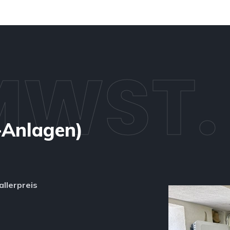
MWST.
-Anlagen)
llerpreis